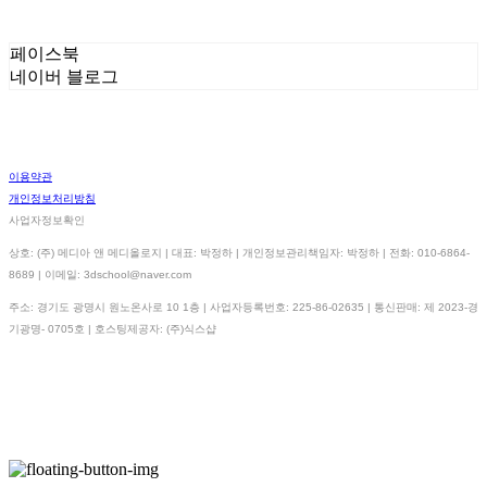
페이스북
네이버 블로그
이용약관
개인정보처리방침
사업자정보확인
상호: (주) 메디아 앤 메디올로지 | 대표: 박정하 | 개인정보관리책임자: 박정하 | 전화: 010-6864-
8689 | 이메일: 3dschool@naver.com
주소: 경기도 광명시 원노온사로 10 1층 | 사업자등록번호:
225-86-02635
| 통신판매:
제 2023-경
기광명- 0705호
| 호스팅제공자: (주)식스샵