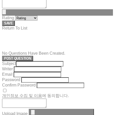
Rating
SAVE
Return To List
No Questions Have Been Created.
POST QUESTION
Subject
Writer
Email
Password
Confirm Password
개인정보 수집 및 이용
에 동의합니다.
Upload Image