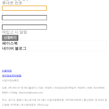
휴대폰 번호
-
-
재입고 시 알림
신청하기
페이스북
네이버 블로그
이용약관
개인정보처리방침
사업자정보확인
상호: (주) 메디아 앤 메디올로지 | 대표: 박정하 | 개인정보관리책임자: 박정하 | 전화: 010-6864-
8689 | 이메일: 3dschool@naver.com
주소: 경기도 광명시 원노온사로 10 1층 | 사업자등록번호:
225-86-02635
| 통신판매:
제 2023-경
기광명- 0705호
| 호스팅제공자: (주)식스샵