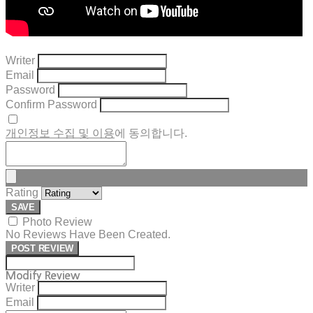
Writer
Email
Password
Confirm Password
개인정보 수집 및 이용
에 동의합니다.
Rating
SAVE
Photo Review
No Reviews Have Been Created.
POST REVIEW
Modify Review
Writer
Email