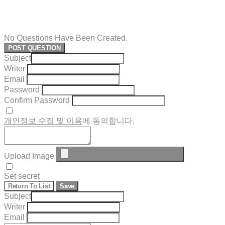
No Questions Have Been Created.
POST QUESTION
Subject
Writer
Email
Password
Confirm Password
개인정보 수집 및 이용
에 동의합니다.
Upload Image
Set secret
Return To List
Save
Subject
Writer
Email