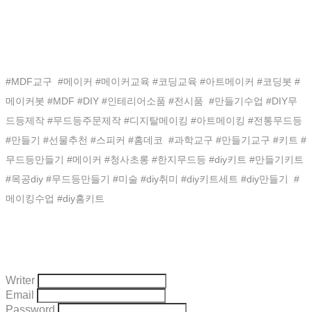
#MDF교구 #메이커 #메이커교육 #코딩교육 #아트메이커 #코딩봇 #
메이커봇 #MDF #DIY #인테리어소품 #전시품 #만들기수업 #DIY무
드등제작 #무드등주문제작 #디지탈메이킹 #아트메이킹 #전통무드등
#만들기 #선물추천 #스피커 #홈데코 #과학교구 #만들기교구 #키트 #
무드등만들기 #메이커 #청사초롱 #한지무드등 #diy키트 #만들기키트
#목공diy #무드등만들기 #미술 #diy취미 #diy키트세트 #diy만들기 #
메이킹수업 #diy홈키트
Writer
Email
Password